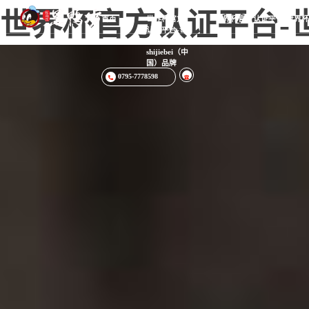
世界杯官方认证平台-世界
首页
世界杯官方
世界杯官方认证平台-世界杯sh
认证平台-世
界杯
shijiebei（中
国）品牌
0795-7778598

